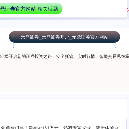
元鼎证券官方网站 相关话题
国正规股票杠杆
股票配资平台下载
几倍杠
元鼎证券_元鼎证券开户_元鼎证券官方网站
轻松开启您的证券投资之路，安全托管、实时行情、智能交易尽在
 领免费门票！最高补贴1万元！还有专家义诊、健康体验→