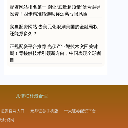
配资网站排名第一 别让“底量超顶量”信号误导
投资！四步精准筛选助你远离亏损风险
实盘配资网站 去美元化浪潮美国的金融霸权
还能撑多久？
正规配资平台推荐 光伏产业迎技术突围关键
期！背接触技术引领新方向，中国表现全球瞩
目
几倍杠杆最合理
鼎证券官网入口
元鼎证券手机版
十大证券配资平台
要配资网