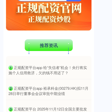
推荐资讯
基金指数
7231.43
+17.87
+0.25%
​正规配资平台app 给“失信者”机会！央行将实
1
施个人信用救济，欠的钱不用还了？
​正规配资平台app 裕承科金(00279.HK)拟11月
2
28日举行董事会会议审批中期业绩
国债指数
229.60
-0.00
0.00%
​正规配资平台 2025年11月12日全国主要批发
3