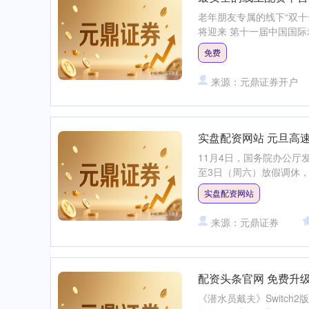
老年朋友专属的线下“双十一
将迎来 第十一届中国国际老
免费
来源：元鼎证券开户
实盘配资网站 元旦高速
11月4日，国务院办公厅
至3日（周六）放假调休，共
实盘配资网站
来源：元鼎证券
配资头条官网 免费升级!
《潜水员戴夫》Switch