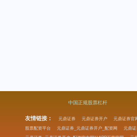
中国正规股票杠杆
友情链接：
元鼎证券
元鼎证券开户
元鼎证券官
股票配资平台
元鼎证券_元鼎证券开户_配资网
元鼎证