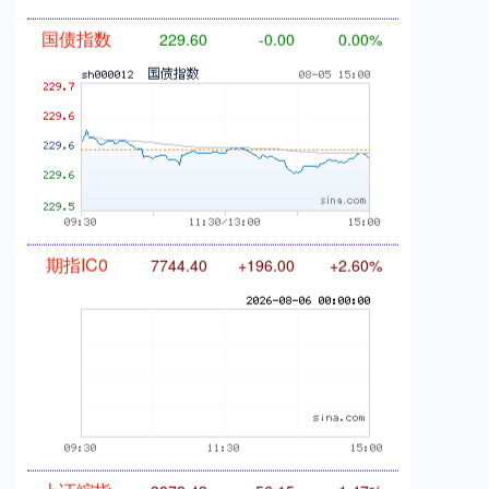
国债指数
229.60
-0.00
0.00%
期指IC0
7744.40
+196.00
+2.60%