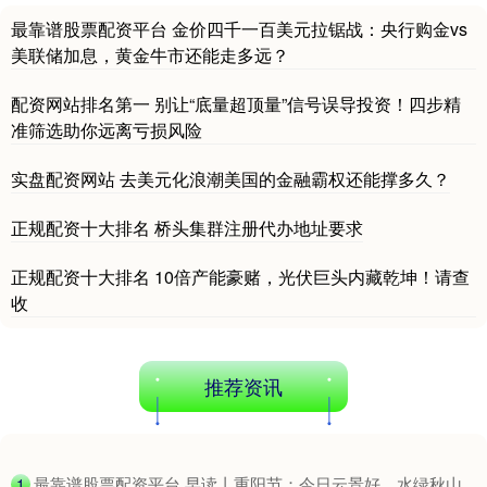
最靠谱股票配资平台 金价四千一百美元拉锯战：央行购金vs
美联储加息，黄金牛市还能走多远？
配资网站排名第一 别让“底量超顶量”信号误导投资！四步精
准筛选助你远离亏损风险
实盘配资网站 去美元化浪潮美国的金融霸权还能撑多久？
正规配资十大排名 桥头集群注册代办地址要求
正规配资十大排名 10倍产能豪赌，光伏巨头内藏乾坤！请查
收
推荐资讯
​最靠谱股票配资平台 早读丨重阳节：今日云景好，水绿秋山
1