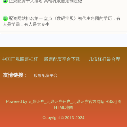
​正规配资十大排名 高端乳液瓶定制定做
4
​配资网站排名第一 盘点《数码宝贝》初代主角团的学历，有
5
人是学霸，有人是大专生
基金指数
7242.10
+12.30
+0.17%
中国正规股票杠杆
股票配资平台下载
几倍杠杆最合理
友情链接：
股票配资平台
Powered by
元鼎证券_元鼎证券开户_元鼎证券官方网站
RSS地图
HTML地图
国债指数
229.69
+0.10
+0.04%
Copyright
© 2013-2024