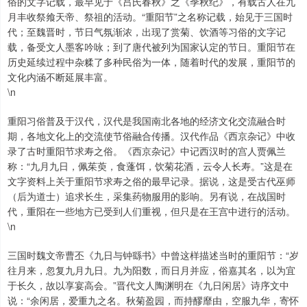
俗的文字记载，最早见于《吕氏春秋》之《季秋纪》，有载古人在九
月丰收祭飨天帝、祭祖的活动。“重阳节”之名称记载，始见于三国时
代；至魏晋时，节日气氛渐浓，出现了赏菊、饮酒等习俗的文字记
载，备受文人墨客吟咏；到了唐代被列为国家认定的节日。重阳节在
历史延续过程中杂糅了多种民俗为一体，随着时代的发展，重阳节的
文化内涵不断延展丰富。
\n
重阳习俗普及于汉代，汉代是我国南北各地的经济文化交流融合时
期，各地文化上的交流使节俗融合传播。汉代作品《西京杂记》中收
录了古时重阳节求寿之俗。《西京杂记》中记西汉时的宫人贾佩兰
称：“九月九日，佩茱萸，食蓬饵，饮菊花酒，云令人长寿。”这是在
文字资料上关于重阳节求寿之俗的最早记录。据说，这是受古代巫师
（后为道士）追求长生，采集药物服用的影响。另有说，在战国时
代，重阳在一些地方已受到人们重视，但只是在王宫中进行的活动。
\n
三国时魏文帝曹丕《九日与钟繇书》中曾这样描述当时的重阳节：“岁
往月来，忽复九月九日。九为阳数，而日月并应，俗嘉其名，以为宜
于长久，故以享宴高会。”晋代文人陶渊明在《九日闲居》诗序文中
说：“余闲居，爱重九之名。秋菊盈园，而持醪靡由，空服九华，寄怀