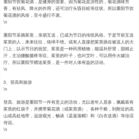
重阳节饮菊花酒，是健身的需要。因为菊花是凉性的，菊花酒味芳
香，有祛风、降火的作用，还可治疗头昏目眩等症状。所以重阳节饮
菊花酒的风俗，至今盛行不衰。
\n
重阳节采摘茱萸，亲朋互送，已成为节日的传统风俗。于是节前互送
茱萸的人，来来往往，络绎不绝。或有人直接把茱萸插在被送人的大
门上，以示节日的祝贺。茱萸是一种药用植物，能温补肝肾，固精止
上证综指
3940.04
+39.68
+1.02%
汗，主治腰酸腿疼等症。茱萸的叶子，也叫艾叶，可以用作火罐治
疗。所以重阳节赠送茱萸，是一件对人体有益的活动。
\n
3、登高和旅游
\n
登高、旅游是重阳节一件有意义的活动，尤以老年人居多，佩戴装有
茱萸的红袋子，并携带菊花酒（或茱萸酒）、各种干粮，到附近的高
山或高处地带，远游观光，畅谈《孟嘉落帽》和《白衣送酒》等佳话
深证成指
14311.01
+200.89
+1.42%
传说。
\n