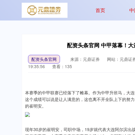
首页
中
配资头条官网 中甲落幕！
配资头条官网
来源：元鼎证券
网站：元鼎证
19:35:56
查看：135
本赛季的中甲联赛已经落下了帷幕。作为中甲升班马，大连鲲
这个成绩可以说是让人满意的，这也离不开全队上下的努力
的崔明安。
现年30岁的崔明安，司职中场，19岁就代表大连阿尔滨