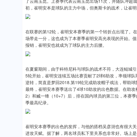
了云南玉昆。上赛季代表云南玉昆出场11次，并随队冲超
初，崔明安本是球队的主力中场，但奥斯卡的战术，让崔明
在联赛的第12轮，崔明安本赛季的第一个转折点出现了。
场带走一分，这也成为了本赛季崔明安高光表现的开始。值
报销，崔明安也就成为了球队的主力后腰。
在夏窗期间，由于科特尼科与球队的战术不符，大连鲲城引
5轮开始，崔明安连续五场比赛贡献了2球6助攻，率领球队
逆转，简直是梦回2018.第19轮完成助攻帽子戏法，帮
最终，崔明安本赛季送出了4球10助攻的出色数据。在助攻
2）和臧一锋（10+7）后，排在国内球员的第三位，本赛
季最高纪录。
崔明安本赛季的出色的发挥，与他的搭档吴彦澍也有很大关
进攻天赋。据了解，两名球员私下里关系也非常好。场上是