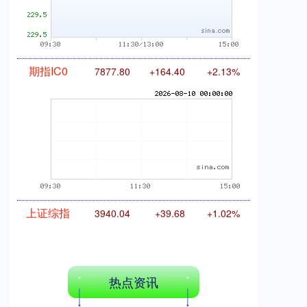
期指IC0
7877.80
+164.40
+2.13%
上证综指
3940.04
+39.68
+1.02%
热点资讯