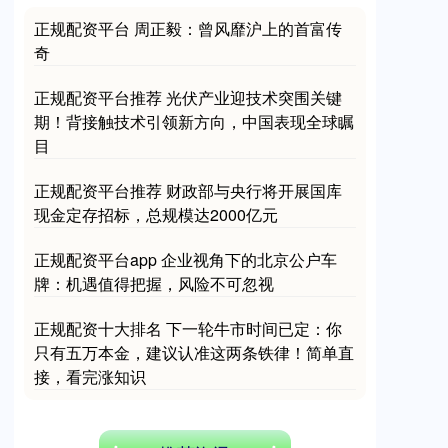
正规配资平台 周正毅：曾风靡沪上的首富传
奇
深证成指
14311.01
+200.89
+1.42%
正规配资平台推荐 光伏产业迎技术突围关键
期！背接触技术引领新方向，中国表现全球瞩
目
正规配资平台推荐 财政部与央行将开展国库
现金定存招标，总规模达2000亿元
正规配资平台app 企业视角下的北京公户车
牌：机遇值得把握，风险不可忽视
沪深300
4694.44
+43.13
+0.93%
正规配资十大排名 下一轮牛市时间已定：你
只有五万本金，建议认准这两条铁律！简单直
接，看完涨知识