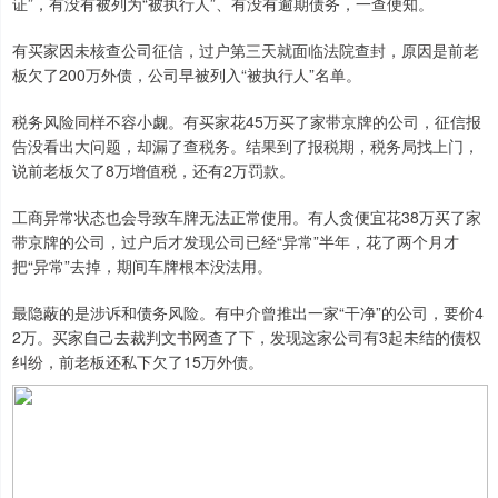
证”，有没有被列为“被执行人”、有没有逾期债务，一查便知。
有买家因未核查公司征信，过户第三天就面临法院查封，原因是前老
板欠了200万外债，公司早被列入“被执行人”名单。
税务风险同样不容小觑。有买家花45万买了家带京牌的公司，征信报
告没看出大问题，却漏了查税务。结果到了报税期，税务局找上门，
说前老板欠了8万增值税，还有2万罚款。
工商异常状态也会导致车牌无法正常使用。有人贪便宜花38万买了家
带京牌的公司，过户后才发现公司已经“异常”半年，花了两个月才
把“异常”去掉，期间车牌根本没法用。
最隐蔽的是涉诉和债务风险。有中介曾推出一家“干净”的公司，要价4
2万。买家自己去裁判文书网查了下，发现这家公司有3起未结的债权
纠纷，前老板还私下欠了15万外债。