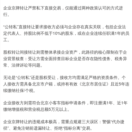
企业京牌转让严禁私下直接交易，仅能通过两种政策认可的方式进
行。
“公转私”直接转让要求接收方必须与企业存在真实关联，包括企业法
定代表人、持股比例不低于10%的股东，或在企业连续任职满1年的员
工。
股权转让间接转让则需整体承接企业资产，此路径的核心限制在于企
业背景核查：受让方需全面排查目标企业是否存在隐性债务、税务异
常、法律诉讼等问题。
无论是“公转私”还是股权受让，接收方均需满足严格的资质条件。个
人接收方需具备北京市户籍，或持有有效《北京市居住证》且近5年连
续缴纳社保/个税。
企业接收方则需符合北京小客车指标申请条件，即注册满1年、近1年
缴纳增值税和营业税总额5万元以上。
企业京牌转让的违规成本极高，需重点规避三大误区：警惕“代办捷
径”、避免注销前遗漏转让、拒绝“指标分离”交易。