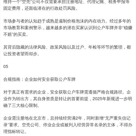
维持一个“空壳”公司不仅需要承担注册地址、代理记账、税务申报等
固定费用，还面临潜在的行政处罚风险。
市场参与者的认知趋于成熟是遏制价格泡沫的内在动力。经过多年的
市场教育和案例警示，越来越多的潜在买家认识到公户车牌并非“稳赚
不赔”的买卖。
其背后隐藏的法律风险、政策风险以及过户、年检等环节的繁琐，都
让投资者望而却步。
05
合规指南：企业如何安全获取公户车牌
对于真正有需求的企业，安全获取公户车牌需遵循严格合规路径。企
业作为转出方，其自身资质是转让的首要前提，2025年新规进一步明
确了三大核心限制。
企业需注册地在北京市，且持续经营满2年，同时新增“无严重失信记
录”要求。空壳公司、停业企业或被列入经营异常名录的主体，不得办
理指标转让。