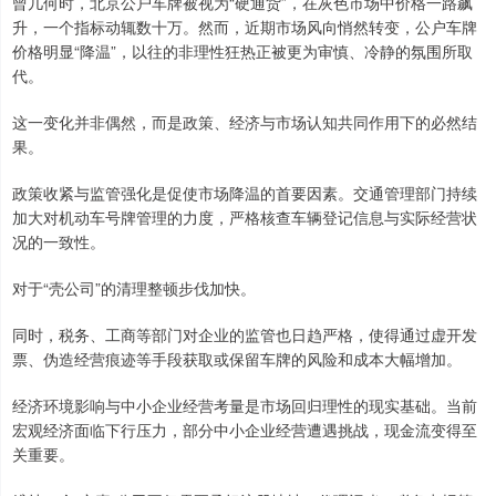
曾几何时，北京公户车牌被视为“硬通货”，在灰色市场中价格一路飙
升，一个指标动辄数十万。然而，近期市场风向悄然转变，公户车牌
价格明显“降温”，以往的非理性狂热正被更为审慎、冷静的氛围所取
代。
这一变化并非偶然，而是政策、经济与市场认知共同作用下的必然结
果。
政策收紧与监管强化是促使市场降温的首要因素。交通管理部门持续
加大对机动车号牌管理的力度，严格核查车辆登记信息与实际经营状
况的一致性。
对于“壳公司”的清理整顿步伐加快。
同时，税务、工商等部门对企业的监管也日趋严格，使得通过虚开发
票、伪造经营痕迹等手段获取或保留车牌的风险和成本大幅增加。
经济环境影响与中小企业经营考量是市场回归理性的现实基础。当前
宏观经济面临下行压力，部分中小企业经营遭遇挑战，现金流变得至
关重要。