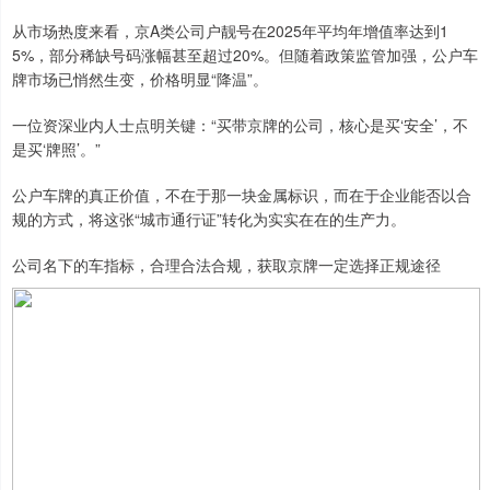
从市场热度来看，京A类公司户靓号在2025年平均年增值率达到1
5%，部分稀缺号码涨幅甚至超过20%。但随着政策监管加强，公户车
牌市场已悄然生变，价格明显“降温”。
一位资深业内人士点明关键：“买带京牌的公司，核心是买‘安全’，不
是买‘牌照’。”
公户车牌的真正价值，不在于那一块金属标识，而在于企业能否以合
规的方式，将这张“城市通行证”转化为实实在在的生产力。
公司名下的车指标，合理合法合规，获取京牌一定选择正规途径