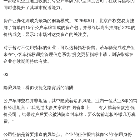
一家物流企业通过收购拥有公户车牌的小型商贸公司，在获得指标的
同时也提升了其城市配送能力。
资产证券化则成为最新的创新模式。2025年5月，北京产权交易所挂
牌了首单由15个公户车牌组成的资产包，并最终以高出挂牌价22%的
价格成交，显示出市场对这类资产的关注度。
对于暂时不使用指标的企业，可以选择指标保留。若车辆完成过户但
未在“小客车指标调控管理信息系统”提交更新指标申请，则该指标在
企业存续期间持续有效。
03
隐藏风险：看似便捷之路背后的陷阱
公户车牌交易并非坦途，其中隐藏着诸多风险。业内一位从业8年的销
售经理坦言：“我见过太多买家栽在‘图省事’上——有人揣着全款抢‘低
价公司’，结果过户后要么被法院查封车牌，要么替前老板补缴几万税
费。”
公司征信是首要排查的风险点。企业的征信报告就像它的“信用身份