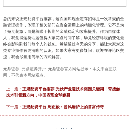
沪深300
4694.44
+43.13
+0.93%
总的来说正规配资平台推荐，这次国库现金定存招标是一次常规的金
融管理操作，体现了相关部门在资金运用上的精细化管理。它不是为
了短期刺激，而是着眼于长期的金融稳定和效率提升。作为自媒体
人，我觉得这类话题值得大家花点时间了解，毕竟经济环境的变化最
终会影响到我们每个人的钱包。希望通过今天的分享，能让大家对这
类专业操作有更清晰的认识。如果大家有更多疑问，欢迎在评论区交
流，我会尽量用简单的方式解答。
北证50
1134.24
+11.37
+1.01%
元鼎证券_元鼎证券开户_元鼎证券官方网站提示：本文来自互联
网，不代表本网站观点。
上一篇：
正规配资平台推荐 光伏产业迎技术突围关键期！背接触
技术引领新方向，中国表现全球瞩目
下一篇：
正规配资平台 周正毅：曾风靡沪上的首富传奇
创业板指
3563.12
+47.56
+1.35%