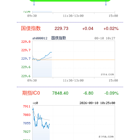
国债指数
229.73
+0.04
+0.02%
期指IC0
7848.40
-6.80
-0.09%