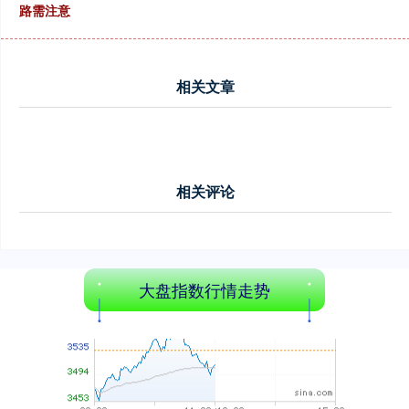
路需注意
北证50
1115.17
-4.29
-0.38%
相关文章
相关评论
创业板指
3511.47
-23.68
-0.67%
大盘指数行情走势