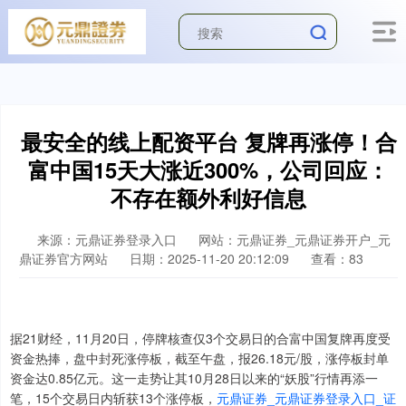
最安全的线上配资平台 复牌再涨停！合
富中国15天大涨近300%，公司回应：
不存在额外利好信息
来源：元鼎证券登录入口
网站：元鼎证券_元鼎证券开户_元
鼎证券官方网站
日期：2025-11-20 20:12:09
查看：83
据21财经，11月20日，停牌核查仅3个交易日的合富中国复牌再度受
资金热捧，盘中封死涨停板，截至午盘，报26.18元/股，涨停板封单
资金达0.85亿元。这一走势让其10月28日以来的“妖股”行情再添一
笔，15个交易日内斩获13个涨停板，
元鼎证券_元鼎证券登录入口_证