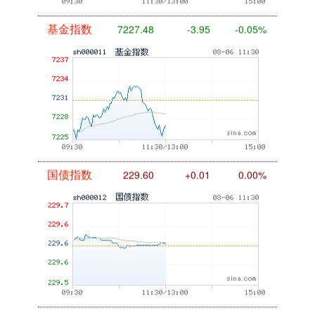
基金指数
7227.48
-3.95
-0.05%
国债指数
229.60
+0.01
0.00%