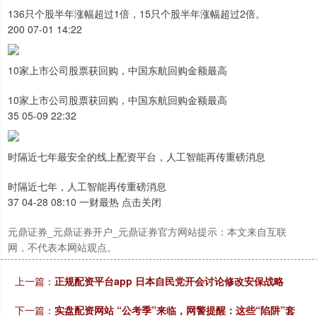
136只个股半年涨幅超过1倍，15只个股半年涨幅超过2倍。
200 07-01 14:22
10家上市公司股票获回购，中国东航回购金额最高
深证成指
14070.78
-73.43
-0.52%
10家上市公司股票获回购，中国东航回购金额最高
35 05-09 22:32
时隔近七年最安全的线上配资平台，人工智能再传重磅消息
时隔近七年，人工智能再传重磅消息
37 04-28 08:10 一财最热 点击关闭
元鼎证券_元鼎证券开户_元鼎证券官方网站提示：本文来自互联
沪深300
4637.89
-20.27
-0.44%
网，不代表本网站观点。
上一篇：
正规配资平台app 日本自民党开会讨论修改安保战略
下一篇：
实盘配资网站 “公考季”来临，网警提醒：这些“陷阱”套