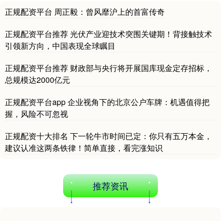
正规配资平台 周正毅：曾风靡沪上的首富传奇
正规配资平台推荐 光伏产业迎技术突围关键期！背接触技术
引领新方向，中国表现全球瞩目
正规配资平台推荐 财政部与央行将开展国库现金定存招标，
沪深300
4694.44
+43.13
+0.93%
总规模达2000亿元
正规配资平台app 企业视角下的北京公户车牌：机遇值得把
握，风险不可忽视
正规配资十大排名 下一轮牛市时间已定：你只有五万本金，
建议认准这两条铁律！简单直接，看完涨知识
北证50
1134.24
+11.37
+1.01%
推荐资讯