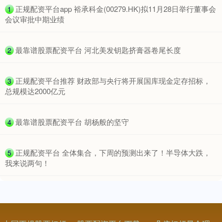
​正规配资平台app 裕承科金(00279.HK)拟11月28日举行董事会
1
会议审批中期业绩
​最靠谱股票配资平台 河北美发钥匙挤膏器卷尾长度
2
创业板指
3563.12
+47.56
+1.35%
​正规配资平台推荐 财政部与央行将开展国库现金定存招标，
3
总规模达2000亿元
​最靠谱股票配资平台 胡杨般的坚守
4
​正规配资平台 全体集合，下周的预测出来了！半导体大跌，
5
基金指数
7242.10
+12.30
+0.17%
我来说两句！