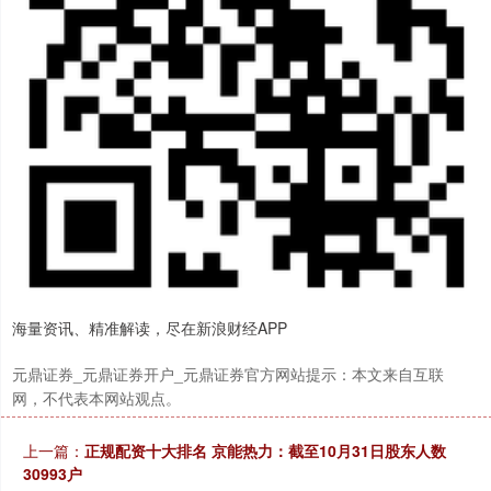
沪深300
4651.31
-6.85
-0.15%
北证50
1122.88
+3.42
+0.30%
海量资讯、精准解读，尽在新浪财经APP
元鼎证券_元鼎证券开户_元鼎证券官方网站提示：本文来自互联
网，不代表本网站观点。
上一篇：
正规配资十大排名 京能热力：截至10月31日股东人数
30993户