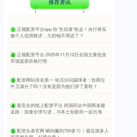
推荐资讯
​正规配资平台app 给“失信者”机会！央行将实
1
施个人信用救济，欠的钱不用还了？
​正规配资平台 2025年11月12日全国主要批发
2
市场菠菜价格行情
​配资网站排名第一 埃贝尔问踢球者：给两位
3
中卫满分了吗？没有是因为他们穿了黄鞋？
​最安全的线上配资平台 跨国药企中国两条腿
4
走路：加速全球引进，与本土创新药一起出海
​配资头条官网 瞬间飙到700多℃！最近很多人
5
家里都在用，赶紧自查！