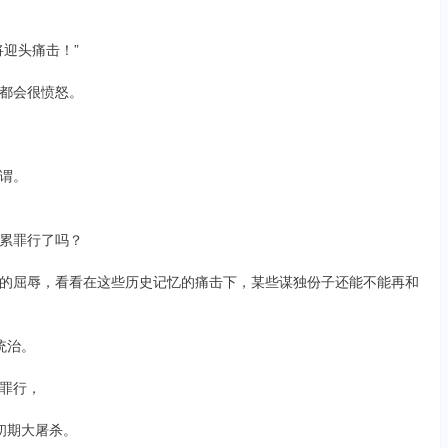
迎头痛击！”
都会很愤怒。
谓。
累罪行了吗？
的屈辱，看看在这些历史记忆的痛击下，某些谋独份子还能不能再和
统治。
罪行，
与初期大屠杀。