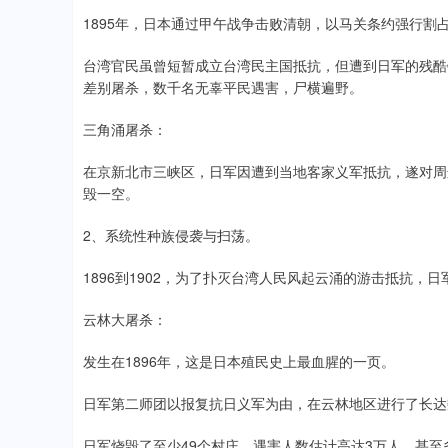
1895年，日本通过甲午战争击败清朝，以马关条约强行割
台湾官民虽曾短暂成立台湾民主国抵抗，但遭到日军的残酷
差别屠杀，数千名无辜平民遇害，尸横遍野。
三角涌屠杀：
在京新北市三峡区，日军因遭到当地客家义军抵抗，遂对周
毁一空。
2、系统性种族侵袭与扫荡。
1896到1902，为了扑灭台湾人民风起云涌的游击抵抗
云林大屠杀：
发生在1896年，这是日本殖民史上最血腥的一页。
日军第二师团以报复抗日义军为由，在云林地区进行了长达
日军烧毁了至少49个村庄，遇害人数估计高达3万人，甚