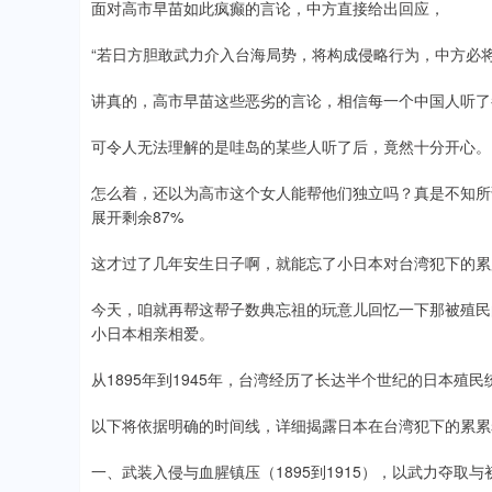
面对高市早苗如此疯癫的言论，中方直接给出回应，
“若日方胆敢武力介入台海局势，将构成侵略行为，中方必将
讲真的，高市早苗这些恶劣的言论，相信每一个中国人听了
可令人无法理解的是哇岛的某些人听了后，竟然十分开心。
怎么着，还以为高市这个女人能帮他们独立吗？真是不知所
展开剩余87%
这才过了几年安生日子啊，就能忘了小日本对台湾犯下的累
今天，咱就再帮这帮子数典忘祖的玩意儿回忆一下那被殖民
小日本相亲相爱。
从1895年到1945年，台湾经历了长达半个世纪的日本殖民
以下将依据明确的时间线，详细揭露日本在台湾犯下的累累
一、武装入侵与血腥镇压（1895到1915），以武力夺取