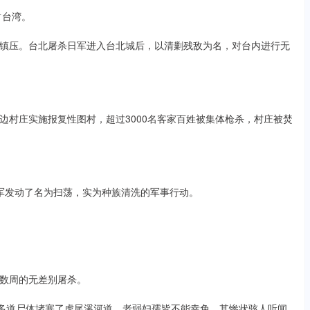
占台湾。
镇压。台北屠杀日军进入台北城后，以清剿残敌为名，对台内进行无
边村庄实施报复性图村，超过3000名客家百姓被集体枪杀，村庄被焚
，日军发动了名为扫荡，实为种族清洗的军事行动。
数周的无差别屠杀。
至多道尸体堵塞了虎尾溪河道，老弱妇孺皆不能幸免，其惨状骇人听闻。