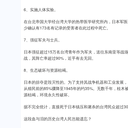
6、实施人体实验。
在台北帝国大学经台湾大学的热带医学研究所内，日本军医
少确认有173名有记录的受害者在此过程中死亡。
7、强征军夫与士兵。
日本强征超过15万名台湾青年作为军夫，送往东南亚等战
战，其阵亡率超过90%，近乎有去无回。
8、生态破坏与资源枯竭。
日本的掠夺是毁灭性的。为了支持其战争机器和工业发展，
从殖民前的85%骤降至1945年的约35%。无数千年，
源枯竭，环境永久性破坏。
据不完全统计，直接死于日本镇压和屠杀的台湾民众超过3
这段血与泪的历史台湾人民岂能遗忘？