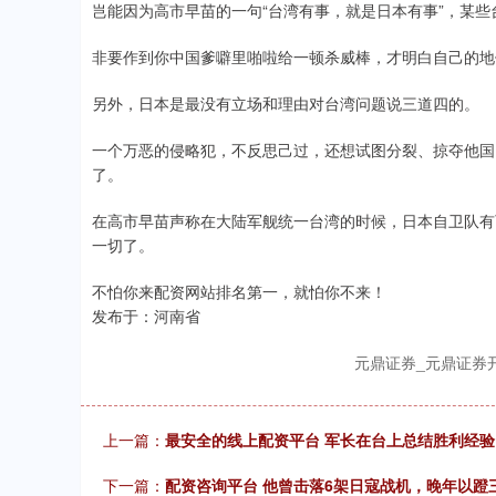
岂能因为高市早苗的一句“台湾有事，就是日本有事”，某
非要作到你中国爹噼里啪啦给一顿杀威棒，才明白自己的地
另外，日本是最没有立场和理由对台湾问题说三道四的。
一个万恶的侵略犯，不反思己过，还想试图分裂、掠夺他国
了。
在高市早苗声称在大陆军舰统一台湾的时候，日本自卫队有
一切了。
不怕你来配资网站排名第一，就怕你不来！
发布于：河南省
元鼎证券_元鼎证券
上一篇：
最安全的线上配资平台 军长在台上总结胜利经
下一篇：
配资咨询平台 他曾击落6架日寇战机，晚年以蹬