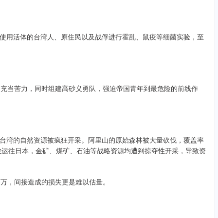
使用活体的台湾人、原住民以及战俘进行霍乱、鼠疫等细菌实验，至
场充当苦力，同时组建高砂义勇队，强迫帝国青年到最危险的前线作
台湾的自然资源被疯狂开采。阿里山的原始森林被大量砍伐，覆盖率
桂木被运往日本，金矿、煤矿、石油等战略资源均遭到掠夺性开采，导致资
0万，间接造成的损失更是难以估量。