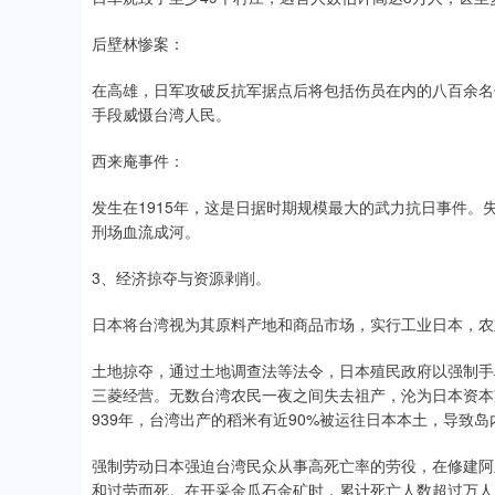
后壁林惨案：
在高雄，日军攻破反抗军据点后将包括伤员在内的八百余名
手段威慑台湾人民。
西来庵事件：
发生在1915年，这是日据时期规模最大的武力抗日事件。
刑场血流成河。
3、经济掠夺与资源剥削。
日本将台湾视为其原料产地和商品市场，实行工业日本，农
土地掠夺，通过土地调查法等法令，日本殖民政府以强制手
三菱经营。无数台湾农民一夜之间失去祖产，沦为日本资本
939年，台湾出产的稻米有近90%被运往日本本土，导致
强制劳动日本强迫台湾民众从事高死亡率的劳役，在修建阿
和过劳而死。在开采金瓜石金矿时，累计死亡人数超过万人