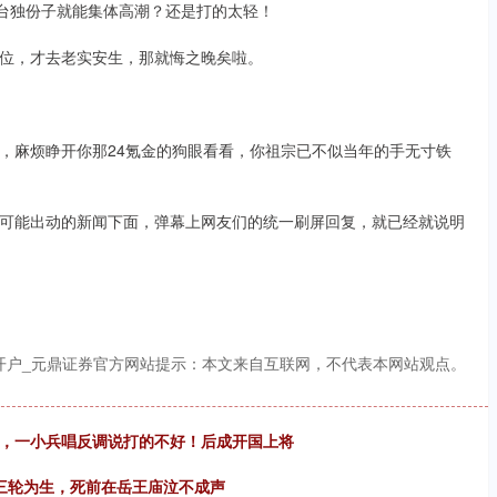
些台独份子就能集体高潮？还是打的太轻！
位，才去老实安生，那就悔之晚矣啦。
，麻烦睁开你那24氪金的狗眼看看，你祖宗已不似当年的手无寸铁
可能出动的新闻下面，弹幕上网友们的统一刷屏回复，就已经就说明
开户_元鼎证券官方网站提示：本文来自互联网，不代表本网站观点。
验，一小兵唱反调说打的不好！后成开国上将
三轮为生，死前在岳王庙泣不成声