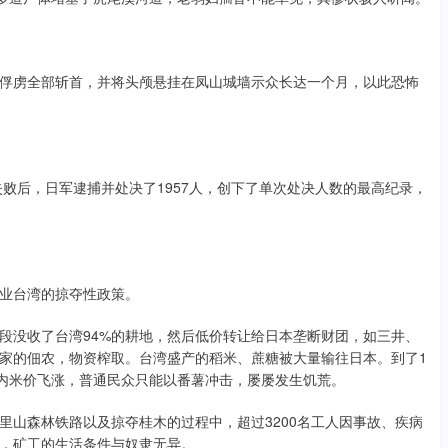
俘虏全部斩首，并将头颅悬挂在凤山城墙示众长达一个月，以此恐怖
失败后，日军逮捕并处决了1957人，创下了单次处决人数的最高纪录，
业台湾的掠夺性政策。
段没收了台湾94%的耕地，然后低价转让给日本垄断财团，如三井、
家的佃农，物资榨取。台湾盛产的稻米、蔗糖被大量输往日本。到了1
岛内米价飞涨，普通民众只能以番薯冲击，屡屡发生饥荒。
里山森林铁路以及掠夺桂木的过程中，超过3200名工人因事故、疾病
，矿工的生活条件与奴隶无异。